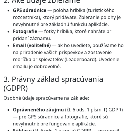
2. Aké údaje zbierame
GPS súradnice
— poloha hríbika (turistického
rozcestníka), ktorý pridávate. Zbieranie polohy je
nevyhnutné pre základnú funkciu aplikácie.
Fotografie
— fotky hríbika, ktoré nahráte pri
pridaní záznamu.
Email (voliteľné)
— ak ho uvediete, používame ho
na priradenie vašich príspevkov a zostavenie
rebríčka prispievateľov (Leaderboard). Uvedenie
emailu je dobrovoľné.
3. Právny základ spracúvania
(GDPR)
Osobné údaje spracúvame na základe:
Oprávneného záujmu
(čl. 6 ods. 1 písm. f) GDPR)
— pre GPS súradnice a fotografie, ktoré sú
nevyhnutné pre fungovanie aplikácie.
Súhlasu
(čl. 6 ods. 1 písm. a) GDPR) — pre email,